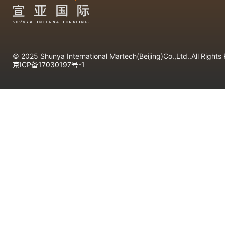
© 2025 Shunya International Martech(Beijing)Co.,Ltd..All Rights
京ICP备17030197号-1